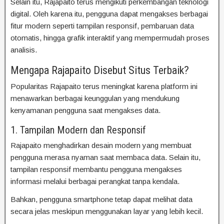
Selain itu, Rajapaito terus mengikuti perkembangan teknologi
digital. Oleh karena itu, pengguna dapat mengakses berbagai
fitur modern seperti tampilan responsif, pembaruan data
otomatis, hingga grafik interaktif yang mempermudah proses
analisis.
Mengapa Rajapaito Disebut Situs Terbaik?
Popularitas Rajapaito terus meningkat karena platform ini
menawarkan berbagai keunggulan yang mendukung
kenyamanan pengguna saat mengakses data.
1. Tampilan Modern dan Responsif
Rajapaito menghadirkan desain modern yang membuat
pengguna merasa nyaman saat membaca data. Selain itu,
tampilan responsif membantu pengguna mengakses
informasi melalui berbagai perangkat tanpa kendala.
Bahkan, pengguna smartphone tetap dapat melihat data
secara jelas meskipun menggunakan layar yang lebih kecil.