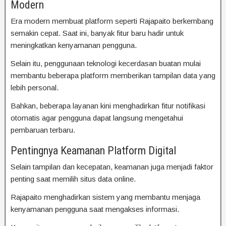
Modern
Era modern membuat platform seperti Rajapaito berkembang
semakin cepat. Saat ini, banyak fitur baru hadir untuk
meningkatkan kenyamanan pengguna.
Selain itu, penggunaan teknologi kecerdasan buatan mulai
membantu beberapa platform memberikan tampilan data yang
lebih personal.
Bahkan, beberapa layanan kini menghadirkan fitur notifikasi
otomatis agar pengguna dapat langsung mengetahui
pembaruan terbaru.
Pentingnya Keamanan Platform Digital
Selain tampilan dan kecepatan, keamanan juga menjadi faktor
penting saat memilih situs data online.
Rajapaito menghadirkan sistem yang membantu menjaga
kenyamanan pengguna saat mengakses informasi.