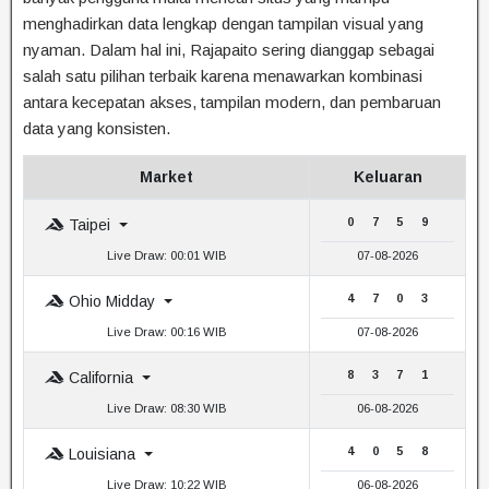
menghadirkan data lengkap dengan tampilan visual yang
nyaman. Dalam hal ini, Rajapaito sering dianggap sebagai
salah satu pilihan terbaik karena menawarkan kombinasi
antara kecepatan akses, tampilan modern, dan pembaruan
data yang konsisten.
Market
Keluaran
0
7
5
9
Taipei
Live Draw: 00:01 WIB
07-08-2026
4
7
0
3
Ohio Midday
Live Draw: 00:16 WIB
07-08-2026
8
3
7
1
California
Live Draw: 08:30 WIB
06-08-2026
4
0
5
8
Louisiana
Live Draw: 10:22 WIB
06-08-2026