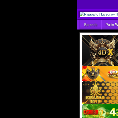
Beranda
Paito 