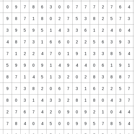
0
9
7
8
6
3
0
0
7
7
7
2
7
6
4
9
8
7
1
8
0
2
7
5
3
8
2
5
7
3
3
9
5
9
5
1
4
3
3
6
1
2
4
0
4
4
8
7
3
1
6
6
0
2
2
5
6
3
9
3
7
1
2
2
4
7
0
1
9
1
3
3
8
5
4
5
9
9
0
9
1
4
9
4
4
0
6
1
9
1
8
7
1
4
5
1
3
2
0
2
8
3
8
8
7
9
7
3
8
2
0
6
7
3
1
6
2
2
5
7
8
0
3
1
4
3
3
2
8
1
8
0
4
3
7
2
7
6
7
4
2
0
9
0
9
2
1
0
4
4
7
8
4
0
4
5
0
0
9
9
5
7
8
5
4