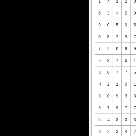
1
4
1
2
3
5
3
4
5
9
9
0
5
0
5
5
8
2
5
7
7
2
0
9
9
6
9
4
6
1
3
0
7
7
5
4
2
1
9
1
8
0
9
3
3
6
7
9
7
7
5
4
3
0
3
3
2
3
4
7