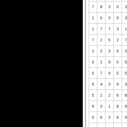
7
8
3
0
3
1
0
3
0
3
1
7
7
3
1
7
2
5
2
7
1
3
3
9
3
0
1
9
5
5
0
7
9
5
5
0
4
3
9
3
5
1
2
6
8
9
3
1
8
9
0
6
3
6
9