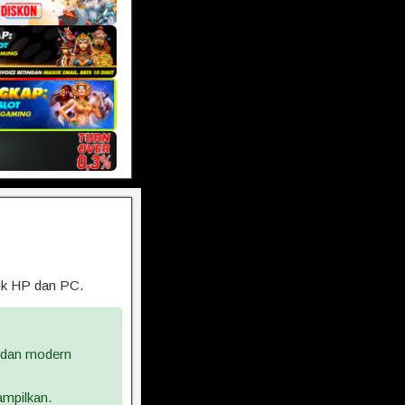
tuk HP dan PC.
i dan modern
ampilkan.