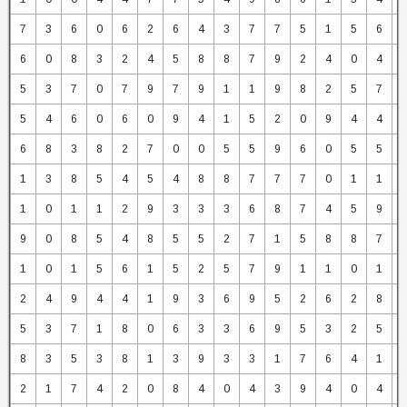
7
3
6
0
6
2
6
4
3
7
7
5
1
5
6
6
0
8
3
2
4
5
8
8
7
9
2
4
0
4
5
3
7
0
7
9
7
9
1
1
9
8
2
5
7
5
4
6
0
6
0
9
4
1
5
2
0
9
4
4
6
8
3
8
2
7
0
0
5
5
9
6
0
5
5
1
3
8
5
4
5
4
8
8
7
7
7
0
1
1
1
0
1
1
2
9
3
3
3
6
8
7
4
5
9
9
0
8
5
4
8
5
5
2
7
1
5
8
8
7
1
0
1
5
6
1
5
2
5
7
9
1
1
0
1
2
4
9
4
4
1
9
3
6
9
5
2
6
2
8
5
3
7
1
8
0
6
3
3
6
9
5
3
2
5
8
3
5
3
8
1
3
9
3
3
1
7
6
4
1
2
1
7
4
2
0
8
4
0
4
3
9
4
0
4