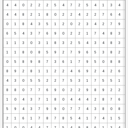
4
4
0
2
2
2
5
4
7
2
5
4
1
3
4
4
4
8
2
1
8
0
2
2
4
2
2
7
6
4
0
1
8
4
3
5
1
2
0
2
3
4
2
7
9
6
5
4
3
7
6
9
0
2
2
1
7
4
8
3
1
1
3
0
3
1
8
3
2
5
4
3
4
8
3
1
1
8
0
8
5
9
2
7
9
6
5
3
8
2
0
5
8
9
8
7
3
6
1
7
9
5
0
8
8
8
9
2
8
1
1
2
2
4
6
9
2
4
2
6
4
3
0
5
5
2
2
7
5
3
1
7
5
5
1
8
8
0
7
7
6
9
0
2
2
9
8
9
2
2
1
0
4
3
7
1
8
0
4
4
4
2
8
7
6
5
9
4
3
7
9
9
0
7
7
4
3
8
0
8
2
1
6
1
7
8
7
8
5
4
1
7
4
1
5
1
0
0
4
4
7
7
5
4
9
8
6
1
3
4