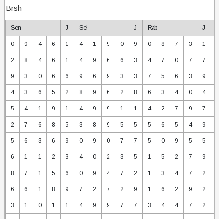
Brsh
Sen
J
Sel
J
Rab
J
0
9
4
6
1
4
1
9
0
9
0
8
7
3
1
2
8
4
6
1
4
9
6
6
3
4
7
0
7
7
9
3
0
6
6
9
6
9
3
3
7
5
6
3
9
4
3
6
5
2
8
9
6
2
8
6
3
4
0
4
5
4
1
9
1
4
9
9
1
1
4
2
7
9
7
2
7
6
8
5
3
8
9
5
5
5
6
5
4
9
5
6
3
6
9
0
9
0
7
7
5
0
9
5
5
6
1
1
2
3
4
0
2
3
5
1
5
2
7
9
8
7
1
5
6
0
9
4
7
2
1
3
4
7
2
6
6
1
8
9
7
2
7
2
9
1
6
2
9
2
3
1
0
1
1
4
9
9
7
7
3
4
4
7
2