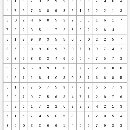
6
1
5
7
3
2
9
9
6
6
5
7
4
0
4
4
7
5
7
3
8
9
8
2
1
6
2
2
1
3
8
0
2
4
6
8
5
3
2
5
5
1
6
1
7
7
3
2
3
5
1
7
2
6
8
2
2
6
4
1
6
1
8
9
8
3
5
5
0
5
0
2
2
5
7
3
6
9
0
9
0
9
7
0
7
0
9
7
4
2
0
3
9
8
8
3
4
6
0
6
4
7
5
7
3
5
2
4
5
9
9
0
8
8
7
2
2
0
8
8
4
5
7
1
8
4
0
3
0
3
7
6
6
8
5
5
1
7
7
5
7
5
9
7
7
2
6
5
7
3
8
2
7
9
7
5
6
3
4
7
1
2
8
7
6
4
8
6
1
7
2
2
0
8
8
3
4
2
1
3
7
1
6
7
4
5
0
5
3
8
1
2
8
5
4
8
5
0
3
3
6
6
1
4
5
2
7
9
3
3