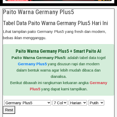
Paito Warna Germany Plus5
Tabel Data Paito Warna Germany Plus5 Hari Ini
Lihat tampilan paito Germany Plus5 yang fresh dan modern,
bebas iklan mengganggu.
Paito Warna Germany Plus5 + Smart Paito AI
Paito Warna Germany Plus5:
adalah tabel data togel
Germany Plus5
yang disusun rapi dan modern
dalam bentuk warna agar lebih mudah dibaca dan
dianalisa.
Berikut dibawah ini rangkuman keluaran angka
Germany
Plus5
yang dapat kami tampilkan.
Rest