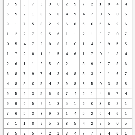
3
5
8
7
6
3
0
2
5
7
2
1
9
4
4
6
5
2
1
3
5
8
4
9
4
7
0
5
0
5
9
1
7
5
3
2
9
6
8
5
0
5
6
9
6
1
2
2
7
9
5
6
1
1
2
1
8
7
0
7
0
5
4
7
2
8
8
1
0
1
4
9
9
5
5
1
7
2
8
1
1
5
4
6
1
7
0
1
3
4
2
6
1
1
2
5
0
2
1
3
9
2
7
8
6
6
8
7
9
7
4
3
4
8
3
3
9
1
6
7
4
8
5
0
5
4
2
9
8
8
5
0
3
5
8
9
5
2
3
5
6
9
7
4
2
1
4
6
7
4
9
9
6
5
2
1
3
5
1
6
0
3
8
2
1
7
6
5
3
8
9
2
1
4
5
2
6
4
6
1
3
1
1
8
9
5
2
8
5
4
2
2
5
0
5
8
5
2
5
7
2
1
3
4
7
7
9
4
6
1