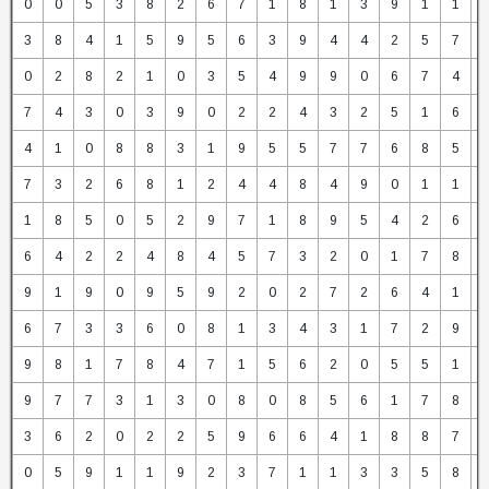
0
0
5
3
8
2
6
7
1
8
1
3
9
1
1
3
8
4
1
5
9
5
6
3
9
4
4
2
5
7
0
2
8
2
1
0
3
5
4
9
9
0
6
7
4
7
4
3
0
3
9
0
2
2
4
3
2
5
1
6
4
1
0
8
8
3
1
9
5
5
7
7
6
8
5
7
3
2
6
8
1
2
4
4
8
4
9
0
1
1
1
8
5
0
5
2
9
7
1
8
9
5
4
2
6
6
4
2
2
4
8
4
5
7
3
2
0
1
7
8
9
1
9
0
9
5
9
2
0
2
7
2
6
4
1
6
7
3
3
6
0
8
1
3
4
3
1
7
2
9
9
8
1
7
8
4
7
1
5
6
2
0
5
5
1
9
7
7
3
1
3
0
8
0
8
5
6
1
7
8
3
6
2
0
2
2
5
9
6
6
4
1
8
8
7
0
5
9
1
1
9
2
3
7
1
1
3
3
5
8