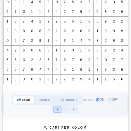
0
9
1
4
5
2
0
7
5
3
7
3
2
3
5
5
7
0
1
1
2
4
2
7
9
4
5
8
7
6
1
8
7
4
2
9
2
5
5
1
6
6
9
2
2
2
3
8
0
8
0
2
6
2
8
8
1
9
9
9
0
5
7
2
9
1
4
3
1
4
7
8
2
9
2
4
2
6
0
6
6
1
7
3
1
8
3
2
2
4
6
6
0
2
2
6
7
8
7
6
3
9
0
7
7
6
5
7
6
4
7
4
5
1
6
1
8
3
3
6
1
6
3
0
3
3
9
7
2
9
4
1
1
5
6
ON
OFF
Manual
Smart
Otomatis
GARIS
☀
⚡
✦
🔍 CARI PER KOLOM