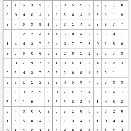
2
1
6
3
9
6
6
0
5
5
3
9
7
1
8
3
0
4
0
4
4
2
5
8
4
9
6
8
1
9
8
4
6
3
9
1
5
3
1
4
0
3
9
7
7
3
5
2
2
4
4
4
5
8
4
2
7
6
4
1
1
4
4
3
7
9
4
0
7
7
6
0
1
5
6
3
5
6
0
6
0
8
2
8
1
1
9
5
7
3
8
0
7
9
7
7
1
0
0
0
9
4
1
2
3
9
5
4
3
7
0
8
2
6
8
1
3
9
1
1
3
7
1
1
2
8
2
4
5
9
7
6
3
0
3
9
5
3
2
5
3
0
7
0
7
4
3
1
6
7
7
2
1
9
1
6
8
3
0
3
1
1
4
8
3
3
4
0
0
0
2
5
7
1
8
5
8
6
2
8
1
6
5
8
4
0
6
1
3
4
1
1
0
4
4
0
8
2
0
2
1
9
4
5
9
6
5
1
3
4