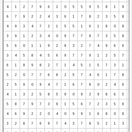
4
1
2
7
9
6
2
0
5
5
9
5
8
1
9
6
7
9
2
2
4
3
6
1
7
8
2
3
5
8
4
9
3
4
7
2
1
5
5
1
6
1
8
0
8
3
9
1
2
3
4
0
9
7
7
8
7
3
5
8
5
6
0
1
1
9
2
8
3
2
7
4
9
6
6
3
4
5
8
4
5
6
9
7
7
9
1
2
5
7
6
1
8
9
8
2
7
1
4
5
1
5
7
3
1
5
2
0
7
7
6
8
2
5
7
4
6
1
7
8
2
5
9
0
9
4
7
1
6
7
8
0
2
4
6
4
1
3
2
5
8
5
9
0
9
2
9
8
6
5
5
8
7
9
7
3
9
1
5
6
7
2
3
5
8
4
6
9
2
2
0
4
0
9
9
1
6
8
0
8
3
2
8
7
6
9
7
4
3
7
8
5
2
1
3