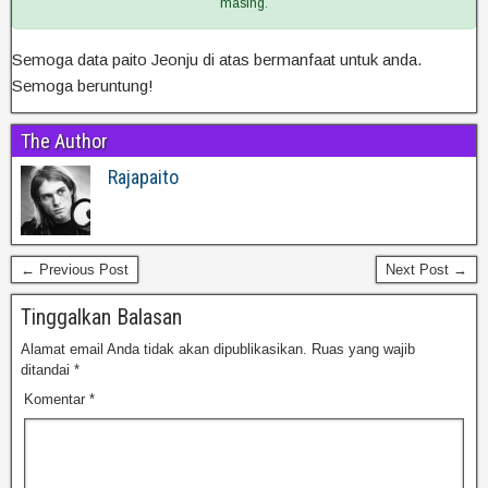
masing.
Semoga data paito Jeonju di atas bermanfaat untuk anda.
Semoga beruntung!
The Author
Rajapaito
← Previous Post
Next Post →
Tinggalkan Balasan
Alamat email Anda tidak akan dipublikasikan.
Ruas yang wajib
ditandai
*
Komentar
*