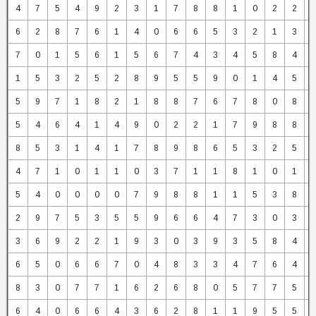
4
7
5
4
9
2
3
1
7
8
8
1
0
2
2
6
2
8
7
6
1
4
0
6
6
5
3
2
1
3
7
0
1
5
6
1
5
6
7
4
3
4
5
8
4
1
5
3
2
5
2
8
9
5
5
9
0
1
4
5
5
9
7
1
8
2
1
8
8
7
6
7
8
0
8
5
4
6
4
1
4
9
0
2
2
1
7
9
8
8
8
5
3
1
4
1
7
8
9
8
6
5
3
2
5
4
7
1
0
1
1
0
3
7
1
1
8
1
0
1
5
4
0
0
0
0
7
9
8
8
1
1
5
3
8
2
9
7
5
3
5
5
9
6
6
4
7
3
0
3
3
6
9
2
2
1
9
3
0
3
9
3
5
8
4
6
5
0
6
6
7
0
4
8
3
3
4
7
6
4
8
3
0
7
7
1
6
2
6
8
0
5
7
7
5
6
4
0
6
6
4
3
6
2
8
1
1
9
5
5