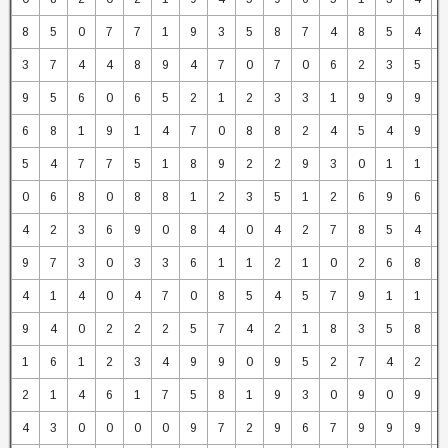
8
5
0
7
7
1
9
3
5
8
7
4
8
5
4
3
7
4
4
8
9
4
7
0
7
0
6
2
3
5
9
5
6
0
6
5
2
1
2
3
3
1
9
9
9
6
8
1
9
1
4
7
0
8
8
2
4
5
4
9
5
4
7
7
5
1
8
9
2
2
9
3
0
1
1
0
6
8
0
8
8
1
2
3
5
1
2
6
9
6
4
2
3
6
9
0
8
4
0
4
2
7
8
5
4
9
7
3
0
3
3
6
1
1
2
1
0
2
6
8
4
1
4
0
4
7
0
8
5
4
5
7
9
1
1
9
4
0
2
2
2
5
7
4
2
1
8
3
5
8
1
6
1
2
3
4
9
9
0
9
5
2
7
4
2
2
1
4
6
1
7
5
8
1
9
3
0
9
0
9
4
3
0
0
0
0
9
7
2
9
6
7
9
9
9