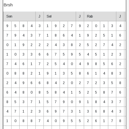
Brsh
Sen
J
Sel
J
Rab
J
9
5
8
4
3
1
9
2
7
9
2
0
1
3
4
7
9
4
3
7
1
8
6
4
1
9
2
5
1
6
0
1
9
2
2
2
4
3
8
2
5
2
7
4
2
1
0
3
3
6
6
7
5
9
5
4
5
1
2
3
7
4
6
1
7
2
5
4
0
4
9
8
5
6
2
0
8
8
2
1
9
1
3
5
8
6
1
4
8
3
2
4
9
6
6
8
4
2
0
2
7
2
3
5
8
6
4
8
0
8
5
8
4
1
5
2
5
8
7
6
8
5
3
7
1
5
7
9
0
9
1
8
4
3
7
4
7
1
2
3
6
9
7
3
1
3
6
8
4
3
1
0
8
8
7
4
0
9
5
5
2
6
1
7
8