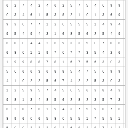
6
2
7
4
2
4
6
2
5
7
5
4
0
9
9
0
3
4
6
1
5
3
8
2
1
0
1
3
6
9
9
3
0
7
7
1
2
0
5
5
5
1
4
9
4
9
5
4
9
4
3
1
6
8
5
6
2
5
4
9
6
8
0
4
4
2
6
9
3
3
5
0
7
8
6
6
8
0
1
1
9
7
0
7
7
3
5
4
2
6
1
9
9
8
8
7
8
1
6
7
5
6
3
0
3
5
0
6
6
3
6
8
8
5
4
7
5
0
9
9
4
1
0
2
2
5
6
7
4
2
2
5
3
0
3
1
2
5
9
5
7
4
5
0
5
6
3
8
4
3
9
8
1
3
4
8
5
6
2
8
2
3
5
7
3
6
2
8
7
6
1
9
4
3
7
5
9
8
7
6
8
9
6
0
6
5
8
0
5
5
1
7
5
5
1