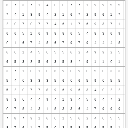
6
7
3
7
1
4
0
0
7
7
1
9
9
5
5
7
4
1
8
9
4
2
1
6
7
2
9
6
1
7
2
0
7
0
7
7
4
6
1
7
6
9
3
7
1
6
6
5
1
6
9
8
8
6
5
4
8
3
6
9
0
1
6
7
4
8
6
7
9
7
9
4
4
4
8
6
0
1
4
5
0
5
5
6
2
4
9
3
2
5
6
5
3
2
5
6
3
5
8
4
9
1
1
0
1
3
7
1
0
1
0
6
9
0
9
0
5
0
3
3
5
4
0
3
3
3
5
6
0
6
5
9
0
5
5
5
2
0
7
7
8
9
6
9
6
3
4
0
2
2
8
3
0
4
4
9
4
1
3
4
5
6
4
7
2
0
7
8
4
3
1
8
3
3
6
4
7
9
9
9
7
8
7
3
1
6
0
1
5
6
2
4
0
5
5
8
7
6
1
7
5
0
3
5
8
5
6
5
5
1