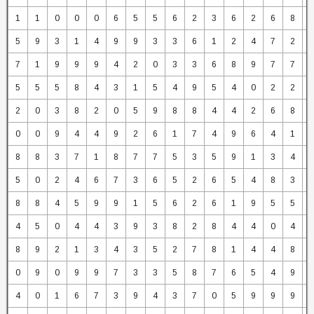
1
1
0
0
0
6
5
5
6
2
3
6
2
6
8
5
9
3
1
4
9
9
3
3
6
1
2
4
7
2
7
1
9
9
9
4
2
0
3
3
6
8
9
7
7
5
5
5
8
4
3
1
5
4
9
5
4
0
2
2
2
0
3
8
2
0
5
9
8
8
4
4
2
6
8
0
0
9
4
4
9
2
6
1
7
4
9
6
4
1
8
8
3
7
1
8
7
7
5
3
5
9
1
3
4
5
0
2
4
6
7
3
6
5
2
6
5
4
8
3
8
8
4
5
9
9
1
5
6
2
6
1
9
5
5
4
5
0
4
4
3
9
3
8
2
8
4
4
0
4
8
9
2
1
3
4
3
5
2
7
8
1
4
4
8
0
9
0
9
9
7
3
3
5
8
7
6
5
4
9
4
0
1
6
7
3
9
4
3
7
0
5
9
9
9