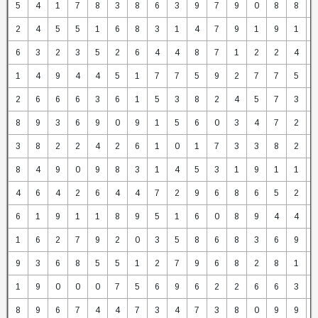
5
4
1
7
8
3
8
6
3
9
7
9
0
8
8
2
4
5
5
1
6
8
3
1
4
7
9
1
9
1
6
3
2
3
5
2
6
4
4
8
7
1
2
2
4
1
4
9
4
4
5
1
7
7
5
9
2
7
7
5
2
6
6
6
3
6
1
5
3
8
2
4
5
7
3
8
9
3
6
9
0
9
1
5
6
0
3
4
7
2
3
8
2
2
4
2
6
1
0
1
7
3
3
8
2
8
4
9
0
9
8
3
1
4
5
3
1
9
1
1
4
6
4
2
6
4
4
7
2
9
6
8
6
5
2
6
1
9
1
1
8
9
5
1
6
0
8
9
4
4
1
6
2
7
9
2
0
3
5
8
6
8
3
6
9
9
3
6
8
5
5
1
2
7
9
6
8
2
8
1
1
9
0
0
0
7
5
6
9
6
2
2
6
6
3
8
9
6
7
4
4
7
3
4
7
3
8
0
9
9