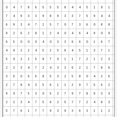
0
4
7
8
6
5
5
5
8
4
4
5
1
9
1
7
4
9
3
3
9
8
9
3
3
7
5
9
4
4
6
9
3
4
7
1
5
7
0
7
3
6
0
8
8
9
2
6
2
8
1
2
4
0
4
6
4
9
0
9
6
5
0
0
0
4
0
3
3
6
6
0
1
6
7
4
9
2
2
4
5
2
5
8
4
5
1
3
7
1
5
0
3
2
5
8
7
0
1
1
7
2
1
2
3
2
2
3
4
7
2
4
3
3
6
2
1
7
8
6
3
6
0
6
6
8
5
3
2
5
8
0
4
2
6
2
7
8
4
3
5
6
1
1
2
9
7
5
6
2
9
0
7
5
3
0
5
2
7
9
7
8
9
3
3
2
2
3
4
7
5
9
2
5
7
7
2
4
8
3
5
7
6
1
7
7
9
3
9
3
6
3
1
1
2