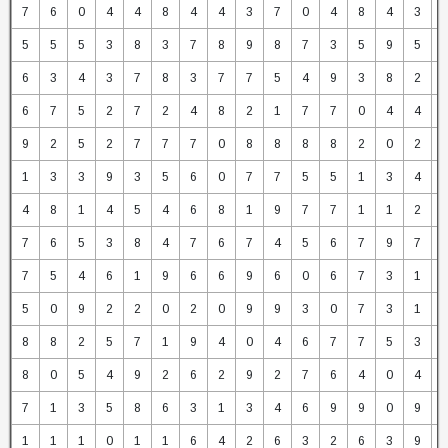
7
6
0
4
4
8
4
4
3
7
0
4
8
4
3
5
5
5
3
8
3
7
8
9
8
7
3
5
9
5
6
3
4
3
7
8
3
7
7
5
4
9
3
8
2
6
7
5
2
7
2
4
8
2
1
7
7
0
4
4
9
2
5
2
7
7
7
0
8
8
8
8
2
0
2
1
3
3
9
3
5
6
0
7
7
5
5
1
3
4
4
8
1
4
5
4
6
8
1
9
7
7
1
1
2
7
6
5
3
8
4
7
6
7
4
5
6
7
9
7
7
5
4
6
1
9
6
6
9
6
0
6
7
3
1
5
0
9
2
2
0
2
0
9
9
3
0
7
3
1
8
8
2
5
7
1
9
4
0
4
6
7
7
5
3
8
0
5
4
9
2
6
2
9
2
7
6
4
0
4
7
1
3
5
8
6
3
1
3
4
6
9
9
0
9
1
1
1
0
1
1
6
4
2
6
3
2
6
3
9