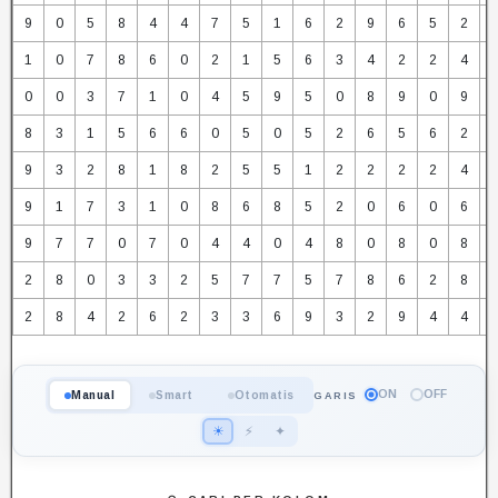
9
0
5
8
4
4
7
5
1
6
2
9
6
5
2
1
0
7
8
6
0
2
1
5
6
3
4
2
2
4
0
0
3
7
1
0
4
5
9
5
0
8
9
0
9
8
3
1
5
6
6
0
5
0
5
2
6
5
6
2
9
3
2
8
1
8
2
5
5
1
2
2
2
2
4
9
1
7
3
1
0
8
6
8
5
2
0
6
0
6
9
7
7
0
7
0
4
4
0
4
8
0
8
0
8
2
8
0
3
3
2
5
7
7
5
7
8
6
2
8
2
8
4
2
6
2
3
3
6
9
3
2
9
4
4
ON
OFF
Manual
Smart
Otomatis
GARIS
☀
⚡
✦