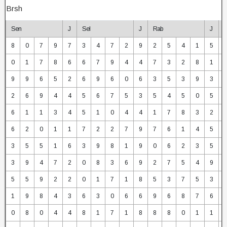
Brsh
Sen
J
Sel
J
Rab
J
8
0
7
9
7
3
4
7
2
9
2
5
4
1
5
0
1
7
8
6
6
7
9
4
4
7
3
2
8
1
9
9
6
5
2
6
9
6
0
6
3
5
3
9
3
2
6
9
4
4
5
6
7
5
3
5
4
5
0
5
6
1
1
3
4
5
1
0
4
4
1
7
8
3
2
6
2
0
1
1
7
2
2
7
9
7
6
1
4
5
3
5
5
1
6
3
9
8
1
9
0
6
2
3
5
3
9
4
7
2
0
8
3
6
9
2
7
5
4
9
5
5
9
2
2
0
1
7
1
8
5
3
7
5
3
1
9
8
4
3
6
3
0
6
6
9
6
8
7
6
0
8
0
4
4
8
1
7
1
8
8
8
0
1
1