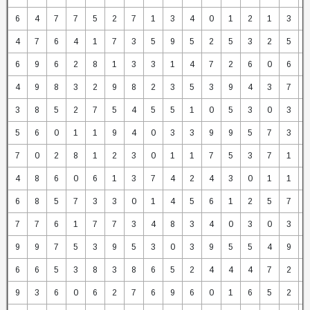
6
4
7
7
5
2
7
1
3
4
0
1
2
1
3
4
7
6
4
1
7
3
5
9
5
2
5
3
2
5
6
9
6
2
8
1
3
3
1
4
7
2
6
0
6
4
9
8
3
2
9
8
2
3
5
3
9
4
3
7
3
8
5
2
7
5
4
5
5
1
0
5
3
0
3
5
6
0
1
1
9
4
0
3
3
9
9
5
7
3
7
0
2
8
1
2
3
0
1
1
7
5
3
7
1
4
8
6
0
6
1
3
7
4
2
4
3
0
1
1
6
8
5
7
3
3
0
1
4
5
6
1
2
5
7
7
7
6
1
7
7
3
4
8
3
4
0
3
0
3
9
9
7
5
3
9
5
3
0
3
9
5
5
4
9
6
6
5
3
8
3
8
6
5
2
4
4
4
7
2
9
3
6
0
6
2
7
6
9
6
0
1
6
5
2