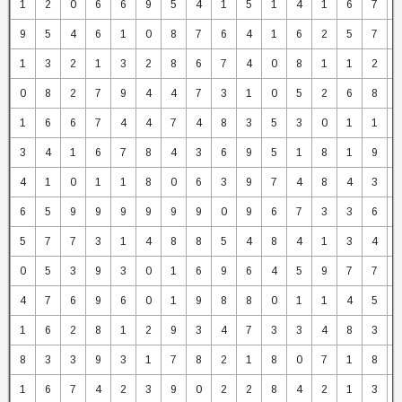
1
2
0
6
6
9
5
4
1
5
1
4
1
6
7
9
5
4
6
1
0
8
7
6
4
1
6
2
5
7
1
3
2
1
3
2
8
6
7
4
0
8
1
1
2
0
8
2
7
9
4
4
7
3
1
0
5
2
6
8
1
6
6
7
4
4
7
4
8
3
5
3
0
1
1
3
4
1
6
7
8
4
3
6
9
5
1
8
1
9
4
1
0
1
1
8
0
6
3
9
7
4
8
4
3
6
5
9
9
9
9
9
9
0
9
6
7
3
3
6
5
7
7
3
1
4
8
8
5
4
8
4
1
3
4
0
5
3
9
3
0
1
6
9
6
4
5
9
7
7
4
7
6
9
6
0
1
9
8
8
0
1
1
4
5
1
6
2
8
1
2
9
3
4
7
3
3
4
8
3
8
3
3
9
3
1
7
8
2
1
8
0
7
1
8
1
6
7
4
2
3
9
0
2
2
8
4
2
1
3