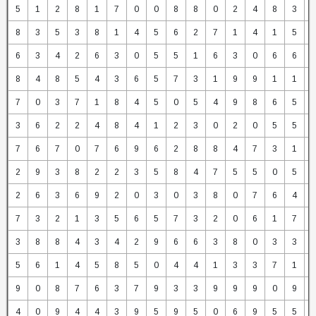
5
1
2
8
1
7
0
0
8
8
0
2
4
8
3
8
3
5
3
8
1
4
5
6
2
7
1
4
1
5
6
3
4
2
6
3
0
5
5
1
6
3
0
6
6
8
4
8
5
4
3
6
5
7
3
1
9
9
1
1
7
0
3
7
1
8
4
5
0
5
4
9
8
6
5
3
6
2
2
4
8
4
1
2
3
0
2
0
5
5
7
6
7
0
7
6
9
6
2
8
8
4
7
3
1
2
9
3
8
2
2
3
5
8
4
7
5
5
0
5
2
6
3
6
9
2
0
3
0
3
8
0
7
6
4
7
3
2
1
3
5
6
5
7
3
2
0
6
1
7
3
8
8
4
3
4
2
9
6
6
3
8
0
3
3
5
6
1
4
5
8
5
0
4
4
1
3
3
7
1
9
0
8
7
6
3
7
9
3
3
9
9
9
0
9
4
0
9
4
4
3
9
5
9
5
0
6
9
5
5