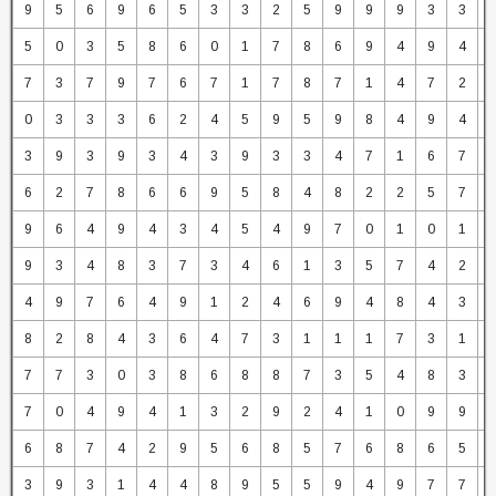
9
5
6
9
6
5
3
3
2
5
9
9
9
3
3
5
0
3
5
8
6
0
1
7
8
6
9
4
9
4
7
3
7
9
7
6
7
1
7
8
7
1
4
7
2
0
3
3
3
6
2
4
5
9
5
9
8
4
9
4
3
9
3
9
3
4
3
9
3
3
4
7
1
6
7
6
2
7
8
6
6
9
5
8
4
8
2
2
5
7
9
6
4
9
4
3
4
5
4
9
7
0
1
0
1
9
3
4
8
3
7
3
4
6
1
3
5
7
4
2
4
9
7
6
4
9
1
2
4
6
9
4
8
4
3
8
2
8
4
3
6
4
7
3
1
1
1
7
3
1
7
7
3
0
3
8
6
8
8
7
3
5
4
8
3
7
0
4
9
4
1
3
2
9
2
4
1
0
9
9
6
8
7
4
2
9
5
6
8
5
7
6
8
6
5
3
9
3
1
4
4
8
9
5
5
9
4
9
7
7