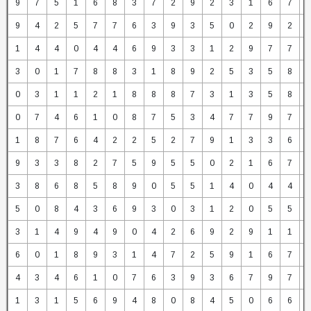
9
7
5
1
6
8
3
7
2
9
2
3
1
6
7
9
4
2
5
7
7
6
3
9
3
5
0
2
9
2
1
4
4
0
4
4
6
9
3
3
1
2
9
7
7
3
0
1
7
8
8
3
1
8
9
2
5
3
5
8
0
3
1
1
2
1
8
8
8
7
3
1
3
5
8
0
7
4
6
1
0
8
7
5
3
4
7
7
9
7
1
8
7
6
4
2
2
5
2
7
9
1
3
3
6
9
3
3
8
2
7
5
9
5
5
0
2
1
6
7
3
8
6
8
5
8
9
0
5
5
1
4
0
4
4
5
0
8
4
3
6
9
3
0
3
1
2
0
5
5
3
1
4
9
4
9
0
4
2
6
9
2
9
1
1
6
0
1
8
9
3
1
4
7
2
5
9
1
6
7
4
3
4
6
1
0
7
6
3
9
3
6
7
9
7
1
3
1
5
6
9
4
8
0
8
4
5
0
6
6