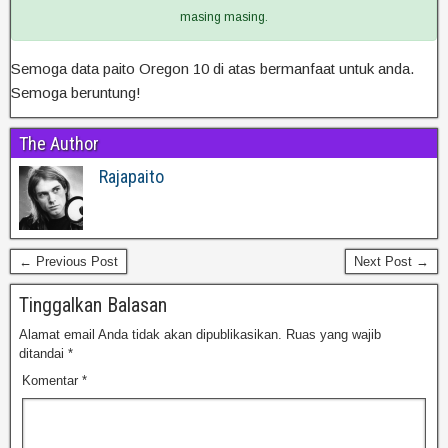
masing masing.
Semoga data paito Oregon 10 di atas bermanfaat untuk anda.
Semoga beruntung!
The Author
Rajapaito
← Previous Post
Next Post →
Tinggalkan Balasan
Alamat email Anda tidak akan dipublikasikan.
Ruas yang wajib
ditandai
*
Komentar
*