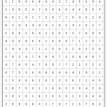
2
1
9
9
9
8
0
4
3
7
4
5
6
0
6
1
4
8
5
4
2
9
0
6
6
4
6
8
6
5
9
6
2
0
2
7
2
9
7
7
0
0
6
2
8
8
3
0
4
4
0
4
1
9
1
4
2
6
1
7
1
9
8
1
9
4
2
6
6
3
3
7
6
9
6
4
0
6
9
6
9
1
6
9
6
7
1
2
5
7
3
4
4
3
7
1
1
5
6
2
2
6
1
5
6
5
9
3
4
7
6
8
4
7
2
0
4
8
8
7
4
7
8
5
4
7
9
0
7
7
2
1
2
1
3
6
7
3
3
6
0
8
8
9
8
4
1
0
1
1
1
5
9
6
6
1
6
1
2
3
6
2
1
4
5
1
8
7
5
3
1
1
6
6
3
3
9
4
2
6
3
0
1
9
1
8
1
6
3
9
1
3
0
4
4
2
6
8
9
8
3
2
7
9
7
2
5
7
8
6