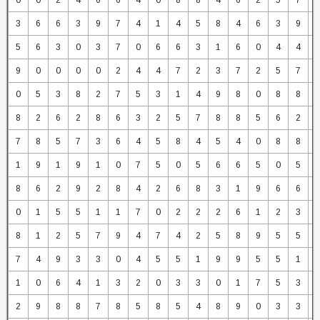
0
0
2
4
6
6
4
0
8
8
4
6
2
5
7
3
6
6
3
9
7
4
1
4
5
8
4
6
3
9
5
6
3
0
3
7
0
6
6
3
1
6
0
4
4
9
0
0
0
0
2
4
4
7
2
3
7
2
5
7
0
5
3
8
2
7
5
3
1
4
9
8
0
8
8
8
2
6
2
8
6
3
2
5
7
8
8
5
6
2
7
8
5
7
3
6
4
5
8
4
5
4
0
8
8
1
9
1
9
1
0
7
5
0
5
6
6
5
0
5
8
6
2
9
2
8
4
2
6
8
3
1
9
6
6
0
1
5
5
1
1
7
0
2
2
2
6
1
2
3
8
1
2
5
7
9
4
7
4
2
5
8
9
5
5
7
4
9
3
3
0
4
5
5
1
9
9
5
5
1
1
0
6
4
1
3
2
0
3
3
0
1
7
5
3
2
9
8
8
7
8
5
8
5
4
8
9
0
3
3