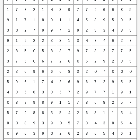
1
7
8
2
1
4
3
9
7
7
9
6
6
8
5
9
1
7
1
8
9
1
1
4
5
3
9
5
9
5
3
0
2
7
9
9
4
2
9
2
3
3
4
8
3
9
1
9
2
2
3
3
1
3
4
8
4
6
2
8
2
8
5
0
5
8
3
7
9
7
3
2
7
7
5
3
7
6
0
6
7
2
6
0
6
2
9
2
3
5
2
3
6
9
6
6
6
8
3
2
0
7
0
0
0
5
9
6
1
7
4
8
6
9
6
7
2
9
5
5
4
8
6
6
3
3
6
7
2
9
7
7
1
9
1
0
8
8
9
8
9
1
1
7
8
6
8
2
5
7
5
7
9
8
8
3
5
4
2
6
3
1
1
3
4
8
0
3
9
3
9
0
5
7
3
4
3
8
5
4
0
9
6
3
9
0
2
6
2
8
6
5
4
6
1