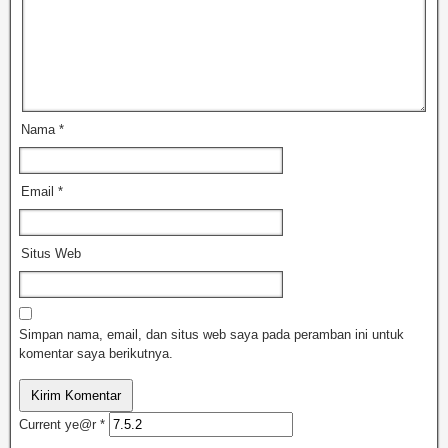
Nama
*
Email
*
Situs Web
Simpan nama, email, dan situs web saya pada peramban ini untuk
komentar saya berikutnya.
Current ye@r
*