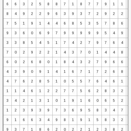
6
6
3
2
5
8
8
7
1
8
7
7
9
1
1
8
4
9
2
2
9
6
3
9
3
7
2
9
2
2
7
5
1
9
1
4
4
6
8
5
3
5
7
8
6
9
3
6
0
6
9
7
9
9
9
9
9
5
4
9
3
3
8
5
4
5
1
7
4
2
7
9
7
6
4
7
0
2
9
2
2
1
4
3
7
0
1
4
4
8
6
0
2
6
8
0
1
8
4
3
2
7
9
6
6
4
3
9
0
9
1
4
1
6
7
1
7
2
6
8
4
7
6
2
8
5
1
0
5
5
7
6
4
6
1
1
1
4
6
1
2
2
7
7
5
6
2
8
3
2
3
4
2
1
3
1
0
1
9
1
6
0
6
5
2
1
2
3
9
3
9
7
3
6
9
5
8
3
4
7
9
1
6
6
3
4
9
8
1
9
1
5
8
3
2
9
3
7
1
8
6
2
0
2
2
1
2
3
8
2