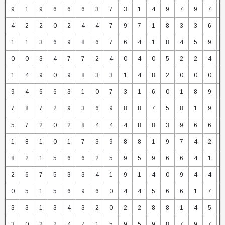
9
1
9
6
6
6
3
7
3
1
4
9
7
9
7
4
2
2
0
2
4
4
7
9
7
1
8
3
3
6
1
1
3
6
9
8
6
7
6
4
1
8
4
5
9
0
0
3
4
7
7
2
4
0
4
0
5
2
2
4
1
4
9
0
9
8
3
3
1
4
8
2
0
0
0
9
4
6
6
3
1
0
7
3
1
6
0
1
8
9
7
8
7
2
9
3
6
9
8
8
7
5
8
1
9
5
7
2
0
2
8
4
4
4
8
8
3
9
6
6
1
8
1
0
1
7
3
9
8
8
1
9
7
4
2
8
2
1
5
6
6
2
5
9
5
9
6
6
4
1
2
6
7
5
3
3
4
1
9
1
4
0
9
4
4
0
5
1
5
6
9
6
0
4
4
5
6
6
1
7
3
3
1
3
4
3
2
0
2
2
8
8
1
4
5
3
0
2
2
4
7
1
5
9
5
9
8
7
9
7