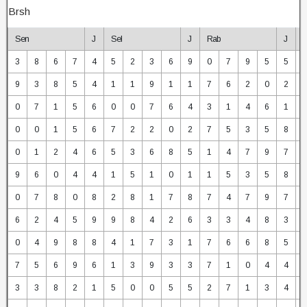
Brsh
Sen
J
Sel
J
Rab
J
3
8
6
7
4
5
2
3
6
9
0
7
9
5
5
9
3
8
5
4
1
1
9
1
1
7
6
2
0
2
0
7
1
5
6
0
0
7
6
4
3
1
4
6
1
0
0
1
5
6
7
2
2
0
2
7
5
3
5
8
0
1
2
4
6
5
3
6
8
5
1
4
7
9
7
9
6
0
4
4
1
5
1
0
1
1
5
3
5
8
0
7
8
0
8
2
8
1
7
8
7
4
7
9
7
6
2
4
5
9
9
8
4
2
6
3
3
4
8
3
0
4
9
8
8
4
1
7
3
1
7
6
6
8
5
7
5
6
9
6
1
3
9
3
3
7
1
0
4
4
3
3
8
2
1
5
0
0
5
5
2
7
1
3
4