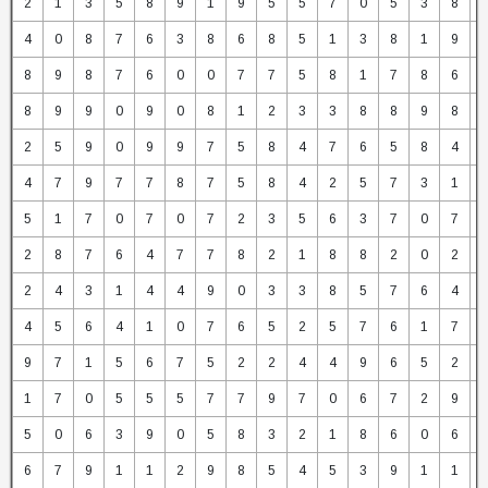
2
1
3
5
8
9
1
9
5
5
7
0
5
3
8
4
0
8
7
6
3
8
6
8
5
1
3
8
1
9
8
9
8
7
6
0
0
7
7
5
8
1
7
8
6
8
9
9
0
9
0
8
1
2
3
3
8
8
9
8
2
5
9
0
9
9
7
5
8
4
7
6
5
8
4
4
7
9
7
7
8
7
5
8
4
2
5
7
3
1
5
1
7
0
7
0
7
2
3
5
6
3
7
0
7
2
8
7
6
4
7
7
8
2
1
8
8
2
0
2
2
4
3
1
4
4
9
0
3
3
8
5
7
6
4
4
5
6
4
1
0
7
6
5
2
5
7
6
1
7
9
7
1
5
6
7
5
2
2
4
4
9
6
5
2
1
7
0
5
5
5
7
7
9
7
0
6
7
2
9
5
0
6
3
9
0
5
8
3
2
1
8
6
0
6
6
7
9
1
1
2
9
8
5
4
5
3
9
1
1