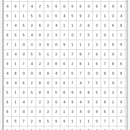
4
9
7
4
2
5
9
0
6
6
0
6
9
0
9
5
1
1
5
6
1
6
4
5
9
2
2
1
3
4
7
4
5
3
8
2
4
1
1
2
6
3
2
6
8
8
5
5
4
9
2
3
7
0
7
5
2
0
1
1
7
1
0
3
3
6
0
9
1
1
2
3
3
6
9
3
4
0
5
5
1
3
1
7
8
7
6
1
0
1
9
1
7
4
2
3
8
6
2
8
1
6
7
8
6
4
8
0
0
0
8
4
2
5
7
0
0
8
0
8
9
4
6
2
8
0
3
6
7
4
7
5
7
0
7
5
1
3
5
8
9
5
6
9
6
8
5
3
3
6
6
1
4
7
2
3
0
4
9
4
5
5
8
1
9
6
7
0
3
3
2
2
1
3
4
0
9
6
5
2
6
5
7
2
9
5
9
9
1
1
1
0
7
7
5