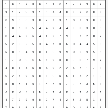
1
6
6
2
8
6
6
1
0
1
7
9
3
6
9
9
1
7
5
3
1
3
4
4
8
8
2
0
8
8
0
9
3
0
3
8
7
7
3
1
0
7
9
8
8
1
0
6
8
5
4
4
9
4
4
8
8
3
0
3
0
4
4
2
6
4
1
2
7
9
5
7
2
0
2
5
2
8
6
5
3
4
7
8
6
0
4
4
5
9
6
0
5
4
9
8
1
0
9
9
0
6
9
5
5
1
7
0
0
0
6
6
9
8
8
3
8
7
9
7
4
8
1
4
5
0
4
9
2
2
4
7
1
7
8
0
2
6
9
6
8
8
0
5
5
1
4
2
1
3
8
0
5
1
6
1
4
7
9
7
3
7
3
5
8
2
9
0
4
4
5
2
6
3
9
2
6
2
3
5
4
7
9
9
9
8
2
7
4
2
5
3
5
1
6
7
9
6
5
2
4
7
8
1
9
0
4
4
6
1