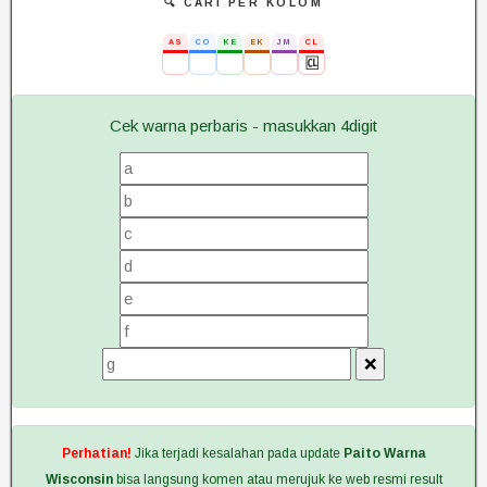
🔍 CARI PER KOLOM
AS
CO
KE
EK
JM
CL
🆑
Cek warna perbaris - masukkan 4digit
Perhatian!
Jika terjadi kesalahan pada update
Paito Warna
Wisconsin
bisa langsung komen atau merujuk ke web resmi result