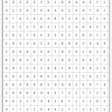
8
0
3
9
3
3
5
1
8
9
4
4
3
7
1
0
1
3
9
3
9
6
4
6
1
6
0
7
4
2
0
7
6
3
9
6
0
8
4
3
9
0
4
1
5
2
5
2
3
5
8
2
1
2
3
0
0
9
3
3
3
6
2
7
9
6
3
5
6
2
5
8
0
7
7
5
0
3
3
6
1
3
0
8
8
4
2
9
4
4
3
6
6
9
6
9
6
7
4
2
0
1
6
2
8
8
0
8
3
2
8
2
2
4
6
1
6
4
7
2
0
8
1
2
3
2
8
8
1
9
1
6
4
1
5
5
6
3
0
3
8
5
0
2
2
7
2
6
1
7
4
5
0
9
9
8
1
0
4
4
2
6
6
7
4
3
9
9
8
8
0
6
5
7
3
1
7
7
2
9
9
9
3
2
5
4
4
1
6
7
1
3
2
8
1
4
7
7
3
1
0
4
6
1
7
7
3
3
7
1