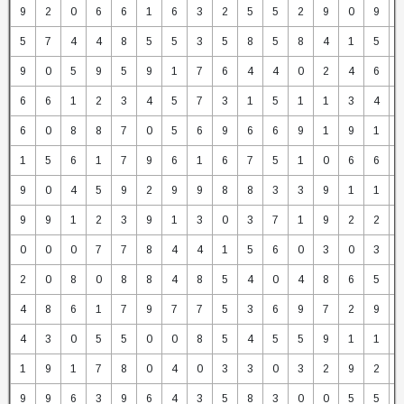
9
2
0
6
6
1
6
3
2
5
5
2
9
0
9
5
7
4
4
8
5
5
3
5
8
5
8
4
1
5
9
0
5
9
5
9
1
7
6
4
4
0
2
4
6
6
6
1
2
3
4
5
7
3
1
5
1
1
3
4
6
0
8
8
7
0
5
6
9
6
6
9
1
9
1
1
5
6
1
7
9
6
1
6
7
5
1
0
6
6
9
0
4
5
9
2
9
9
8
8
3
3
9
1
1
9
9
1
2
3
9
1
3
0
3
7
1
9
2
2
0
0
0
7
7
8
4
4
1
5
6
0
3
0
3
2
0
8
0
8
8
4
8
5
4
0
4
8
6
5
4
8
6
1
7
9
7
7
5
3
6
9
7
2
9
4
3
0
5
5
0
0
8
5
4
5
5
9
1
1
1
9
1
7
8
0
4
0
3
3
0
3
2
9
2
9
9
6
3
9
6
4
3
5
8
3
0
0
5
5