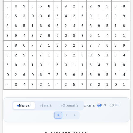
8
0
9
5
5
8
8
9
2
2
2
9
5
3
8
3
5
3
0
3
8
6
4
2
6
9
1
0
9
9
3
6
5
1
6
9
8
2
4
6
3
9
5
1
6
3
9
4
3
7
9
6
0
8
8
5
1
4
6
1
5
8
0
7
7
1
3
6
2
8
7
7
6
3
9
5
2
5
2
7
1
6
6
2
8
8
5
1
3
4
6
8
2
1
3
1
5
0
1
1
6
4
7
1
8
0
2
6
0
6
7
3
5
9
5
8
9
5
8
4
4
0
4
7
2
1
4
2
5
7
3
2
1
0
1
ON
OFF
Manual
Smart
Otomatis
GARIS
☀
⚡
✦