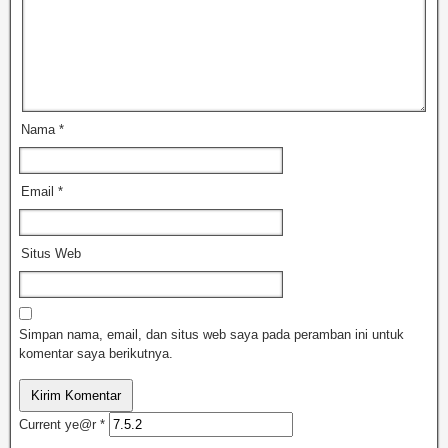
Nama
*
Email
*
Situs Web
Simpan nama, email, dan situs web saya pada peramban ini untuk
komentar saya berikutnya.
Current ye@r
*