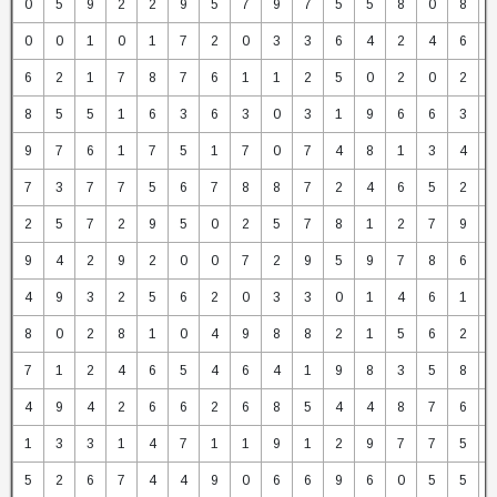
0
5
9
2
2
9
5
7
9
7
5
5
8
0
8
0
0
1
0
1
7
2
0
3
3
6
4
2
4
6
6
2
1
7
8
7
6
1
1
2
5
0
2
0
2
8
5
5
1
6
3
6
3
0
3
1
9
6
6
3
9
7
6
1
7
5
1
7
0
7
4
8
1
3
4
7
3
7
7
5
6
7
8
8
7
2
4
6
5
2
2
5
7
2
9
5
0
2
5
7
8
1
2
7
9
9
4
2
9
2
0
0
7
2
9
5
9
7
8
6
4
9
3
2
5
6
2
0
3
3
0
1
4
6
1
8
0
2
8
1
0
4
9
8
8
2
1
5
6
2
7
1
2
4
6
5
4
6
4
1
9
8
3
5
8
4
9
4
2
6
6
2
6
8
5
4
4
8
7
6
1
3
3
1
4
7
1
1
9
1
2
9
7
7
5
5
2
6
7
4
4
9
0
6
6
9
6
0
5
5