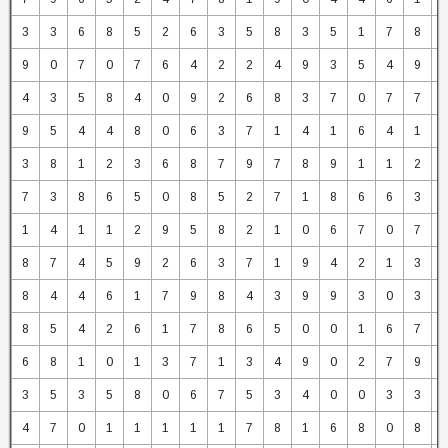
3
3
6
8
5
2
6
3
5
8
3
5
1
7
8
9
0
7
0
7
6
4
2
2
4
9
3
5
4
9
4
3
5
8
4
0
9
2
6
8
3
7
0
7
7
9
5
4
4
8
0
6
3
7
1
4
1
6
4
1
3
8
1
2
3
6
8
7
9
7
8
9
1
1
2
7
3
8
6
5
0
8
5
2
7
1
8
6
6
3
1
4
1
1
2
9
5
8
2
1
0
6
7
0
7
8
7
4
5
9
2
6
3
7
1
9
4
2
1
3
8
4
4
6
1
7
9
8
4
3
9
9
3
0
3
8
5
4
2
6
1
7
8
6
5
0
0
1
6
7
6
8
1
0
1
3
7
1
3
4
9
0
2
7
9
3
5
3
5
8
0
6
7
5
3
4
0
0
3
3
4
7
0
1
1
1
1
1
7
8
1
6
8
0
8