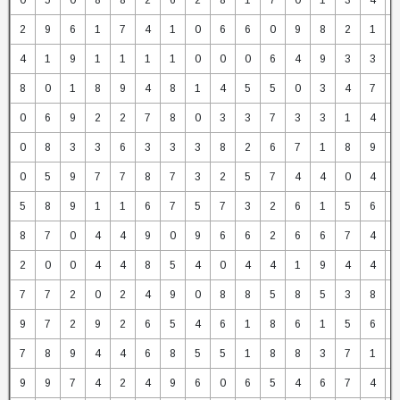
0
5
0
8
8
2
6
2
8
1
7
0
1
3
4
2
9
6
1
7
4
1
0
6
6
0
9
8
2
1
4
1
9
1
1
1
1
0
0
0
6
4
9
3
3
8
0
1
8
9
4
8
1
4
5
5
0
3
4
7
0
6
9
2
2
7
8
0
3
3
7
3
3
1
4
0
8
3
3
6
3
3
3
8
2
6
7
1
8
9
0
5
9
7
7
8
7
3
2
5
7
4
4
0
4
5
8
9
1
1
6
7
5
7
3
2
6
1
5
6
8
7
0
4
4
9
0
9
6
6
2
6
6
7
4
2
0
0
4
4
8
5
4
0
4
4
1
9
4
4
7
7
2
0
2
4
9
0
8
8
5
8
5
3
8
9
7
2
9
2
6
5
4
6
1
8
6
1
5
6
7
8
9
4
4
6
8
5
5
1
8
8
3
7
1
9
9
7
4
2
4
9
6
0
6
5
4
6
7
4