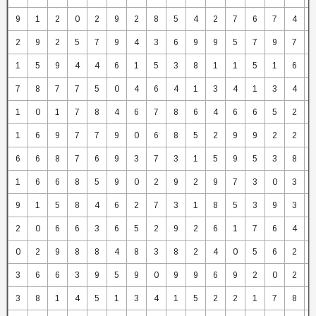
9
1
2
0
2
9
2
8
5
4
2
7
6
7
4
2
9
2
5
7
9
4
3
6
9
9
5
7
9
7
1
5
9
4
4
6
1
5
3
8
1
1
5
1
6
7
8
7
7
5
0
4
6
4
1
3
4
1
3
4
1
0
1
7
8
4
6
7
8
6
4
6
6
5
2
1
6
9
7
7
9
0
6
8
5
2
9
9
2
2
6
6
8
7
6
9
3
7
3
1
5
9
5
3
8
1
6
6
8
5
9
0
2
9
2
9
7
3
0
3
9
1
5
8
4
6
2
7
3
1
8
5
3
9
3
2
0
6
6
3
6
5
2
9
2
6
1
7
6
4
0
2
9
8
8
4
8
3
8
2
4
0
5
6
2
3
6
6
3
9
5
9
0
9
9
6
9
2
0
2
3
8
1
4
5
1
3
4
1
5
2
2
1
7
8