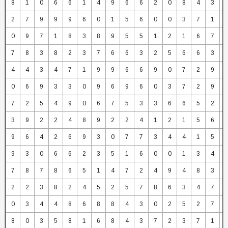
8
1
0
6
6
1
4
9
6
6
2
0
8
4
3
2
7
9
9
9
6
0
1
5
6
0
0
3
7
1
0
9
7
1
8
3
8
9
5
5
1
2
1
6
7
7
8
3
8
2
3
7
6
6
3
2
5
6
6
3
4
4
3
4
7
1
9
9
6
6
9
0
7
2
9
0
6
9
3
3
0
9
6
9
6
0
3
7
2
9
7
2
5
4
9
0
6
7
5
3
3
6
6
5
2
3
9
2
2
4
8
9
2
2
4
1
2
1
5
6
9
6
4
2
6
9
3
0
7
7
3
4
4
1
5
9
3
0
6
6
2
3
5
1
6
0
0
1
3
4
7
8
7
8
6
5
1
4
7
2
4
9
4
8
3
2
2
3
8
2
4
5
2
5
7
8
6
3
4
7
0
3
4
4
8
6
8
8
4
3
0
2
5
2
7
8
0
3
5
8
1
6
8
4
3
7
2
3
7
1