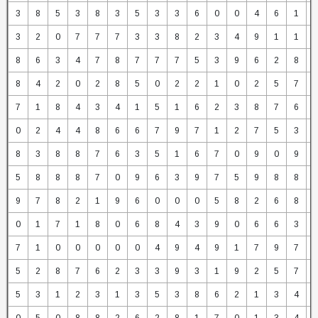
3
8
5
3
8
3
5
3
3
6
0
0
4
6
1
3
2
0
7
7
7
3
3
8
2
3
4
9
1
1
8
6
3
4
7
8
7
7
7
5
3
9
6
2
8
8
4
2
0
2
8
5
0
2
2
1
0
2
5
7
7
1
8
4
3
4
1
5
1
6
2
3
8
7
6
0
2
4
4
8
6
6
7
9
7
1
2
7
5
3
8
3
8
8
7
6
3
5
1
6
7
0
9
0
9
5
8
8
8
7
0
9
6
3
9
7
5
9
8
8
9
7
8
2
1
9
6
0
0
0
5
8
2
6
8
0
1
7
1
8
0
6
8
4
3
9
0
6
6
3
7
1
0
0
0
0
0
4
9
4
9
1
7
9
7
5
2
8
7
6
2
3
3
9
3
1
9
2
5
7
5
3
1
2
3
1
3
5
3
8
6
2
1
3
4