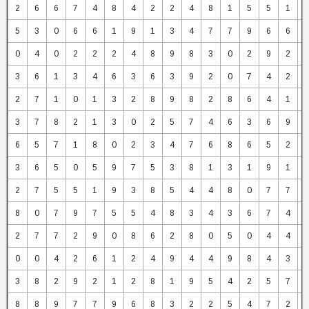
2
6
6
7
4
8
4
2
2
4
8
1
5
5
1
5
3
0
6
6
1
9
1
3
4
7
7
9
6
6
0
4
0
2
2
2
4
8
9
8
3
0
2
9
2
3
6
1
3
4
6
3
6
3
9
2
0
7
4
2
2
7
1
0
1
3
2
8
9
8
2
8
6
4
1
3
7
8
2
1
3
0
2
5
7
4
6
3
6
9
6
5
7
1
8
0
2
3
4
7
6
8
6
5
2
3
6
5
0
5
9
7
5
3
8
1
3
1
9
1
2
7
5
5
1
9
3
8
5
4
4
8
0
7
7
8
0
7
9
7
5
5
4
8
3
4
3
6
7
4
2
7
7
2
9
0
8
6
2
8
0
5
0
4
4
0
0
4
2
6
1
2
4
9
4
4
9
8
4
3
3
8
2
9
2
1
2
8
1
9
5
4
2
5
7
8
8
9
7
7
9
6
8
3
2
2
5
4
7
2