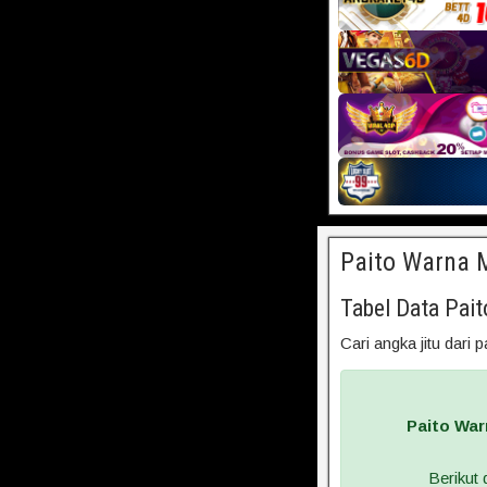
Paito Warna 
Tabel Data Pait
Cari angka jitu dari
Paito Wa
Berikut