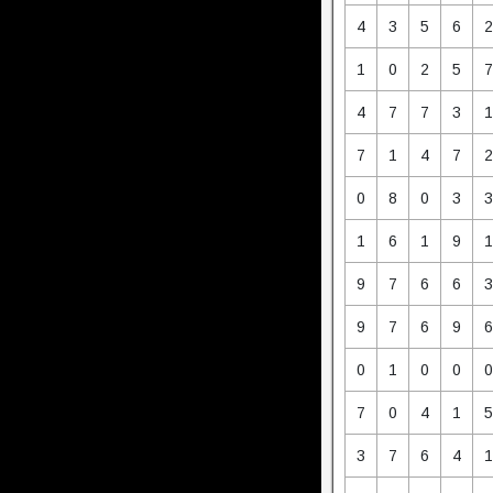
4
3
5
6
2
1
0
2
5
7
4
7
7
3
1
7
1
4
7
2
0
8
0
3
3
1
6
1
9
1
9
7
6
6
3
9
7
6
9
6
0
1
0
0
0
7
0
4
1
5
3
7
6
4
1