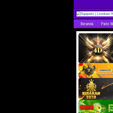
Beranda
Paito 