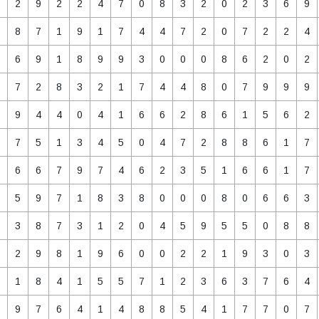
2
9
2
2
4
7
0
8
3
2
0
2
3
6
9
8
7
1
9
1
7
4
4
7
2
0
7
2
2
4
6
9
1
8
9
9
3
0
0
0
8
6
2
0
2
7
2
8
3
2
1
7
4
4
8
0
7
9
9
9
9
4
4
0
4
1
6
6
2
8
6
1
5
6
2
7
5
1
3
4
5
0
4
7
2
8
8
6
1
7
6
6
7
9
7
4
6
2
3
5
1
6
6
1
7
5
9
7
1
8
3
8
0
0
0
8
0
6
6
3
3
8
7
3
1
2
0
4
5
9
5
5
0
8
8
2
9
8
1
9
6
0
0
2
2
1
9
3
0
3
1
8
4
1
5
5
7
1
2
3
6
3
7
6
4
9
7
6
4
1
4
8
8
5
4
1
7
7
0
7