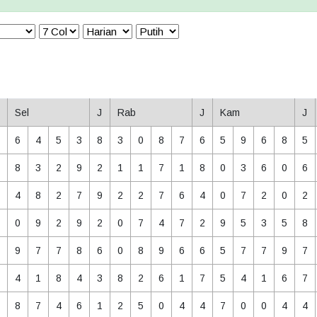
Sel
J
Rab
J
Kam
J
6
4
5
3
8
3
0
8
7
6
5
9
6
8
5
8
3
2
9
2
1
1
7
1
8
0
3
6
0
6
4
8
2
7
9
2
2
7
6
4
0
7
2
0
2
0
9
2
9
2
0
7
4
7
2
9
5
3
5
8
9
7
7
8
6
0
8
9
6
6
5
7
7
9
7
4
1
8
4
3
8
2
6
1
7
5
4
1
6
7
8
7
4
6
1
2
5
0
4
4
7
0
0
4
4