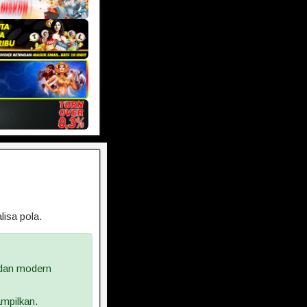
lisa pola.
 dan modern
mpilkan.