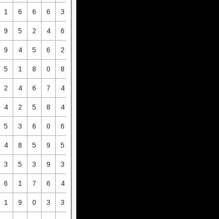
1
6
6
6
3
8
4
5
0
5
6
2
2
4
6
9
5
2
4
6
7
8
5
3
8
1
2
7
4
2
9
4
5
6
2
6
7
2
5
7
7
6
5
8
4
5
1
8
0
8
8
6
5
9
5
0
5
3
8
2
2
4
6
7
4
1
7
7
4
2
3
6
8
5
4
4
2
5
8
4
9
2
5
5
1
2
0
0
9
9
5
3
6
0
6
1
0
2
6
8
8
4
1
0
1
4
8
5
9
5
3
1
1
7
8
3
0
9
8
8
3
5
3
9
3
8
9
9
5
5
5
7
1
0
1
6
1
7
6
4
0
2
6
3
9
3
8
5
3
8
1
9
0
3
3
7
3
9
7
7
2
9
7
7
5